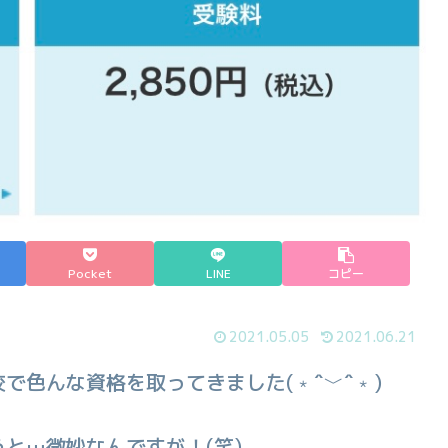
Pocket
LINE
コピー
2021.05.05
2021.06.21
で色んな資格を取ってきました(﹡ˆ﹀ˆ﹡)
と…微妙なんですが！(笑)