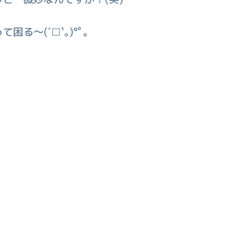
る〜(´□`｡)°ﾟ｡