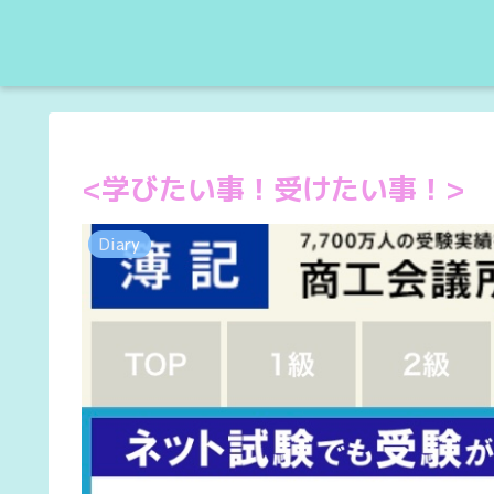
<学びたい事！受けたい事！>
Diary