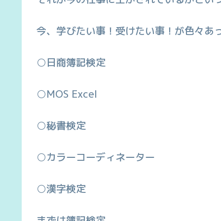
今、学びたい事！受けたい事！が色々あって困
○日商簿記検定
○MOS Excel
○秘書検定
○カラーコーディネーター
○漢字検定
まずは簿記検定。